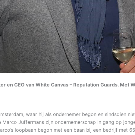
er en CEO van White Canvas – Reputation Guards. Met Whi
msterdam, waar hij als ondernemer begon en sindsdien niet
arco Juffermans zijn ondernemerschap in gang op jonge le
arco’s loopbaan begon met een baan bij een bedrijf met 6