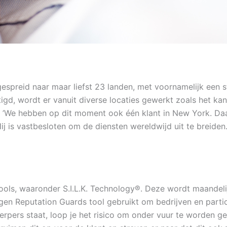
tgespreid naar maar liefst 23 landen, met voornamelijk een
gd, wordt er vanuit diverse locaties gewerkt zoals het ka
o. ’We hebben op dit moment ook één klant in New York. Daa
j is vastbesloten om de diensten wereldwijd uit te breide
ls, waaronder S.I.L.K. Technology®. Deze wordt maandelij
gen Reputation Guards tool gebruikt om bedrijven en parti
werpers staat, loop je het risico om onder vuur te worden 