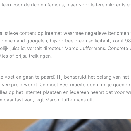
lleen voor de rich en famous, maar voor iedere mkb’er is er 
nalistieke content op internet waarmee negatieve berichten w
n die iemand googelen, bijvoorbeeld een sollicitant, komt 98
telijk juist is’, vertelt directeur Marco Juffermans. Concre
es of prijsuitreikingen.
 te voet en gaan te paard’. Hij benadrukt het belang van 
nel verspreid wordt. ‘Je moet veel moeite doen om je goede
les op het internet plaatsen en iedereen neemt dat voor wa
n daar last van’, legt Marco Juffermans uit.