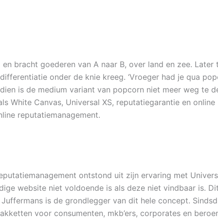
op en bracht goederen van A naar B, over land en zee. Later 
ifferentiatie onder de knie kreeg. ‘Vroeger had je qua popc
dsdien is de medium variant van popcorn niet meer weg te 
als White Canvas, Universal XS, reputatiegarantie en online
online reputatiemanagement.
utatiemanagement ontstond uit zijn ervaring met Universal 
ige website niet voldoende is als deze niet vindbaar is. D
 Juffermans is de grondlegger van dit hele concept. Sindsdi
pakketten voor consumenten, mkb’ers, corporates en beroe